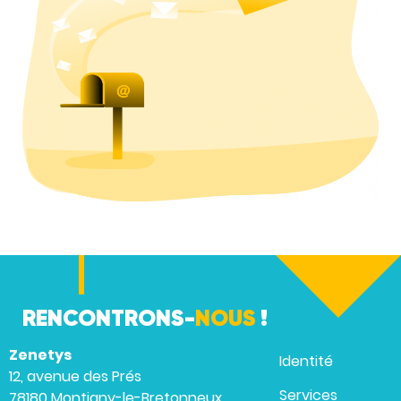
RENCONTRONS-
NOUS
!
Zenetys
Identité
12, avenue des Prés
Services
78180 Montigny-le-Bretonneux