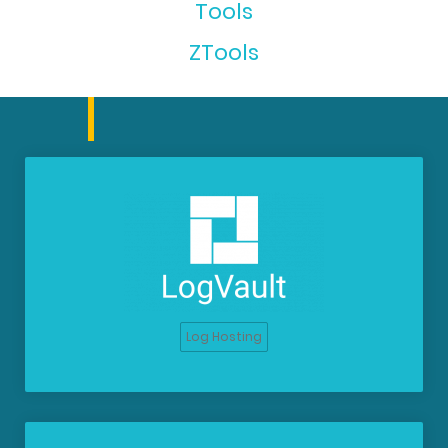
Tools
ZTools
Log Hosting