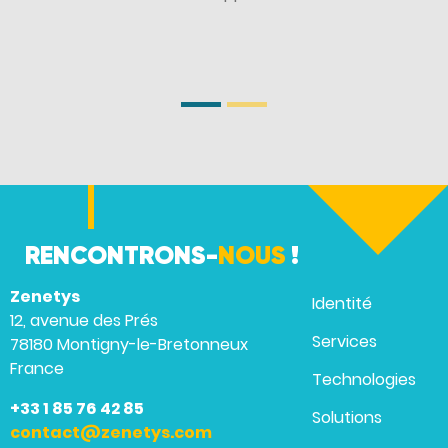
RENCONTRONS-
NOUS
!
Zenetys
Identité
12, avenue des Prés
Services
78180 Montigny-le-Bretonneux
France
Technologies
+33 1 85 76 42 85
Solutions
contact@zenetys.com