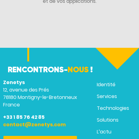
et de vos applications.
RENCONTRONS-
NOUS
!
Zenetys
Identité
12, avenue des Prés
Services
78180 Montigny-le-Bretonneux
France
Technologies
+33 1 85 76 42 85
Solutions
contact@zenetys.com
L’actu