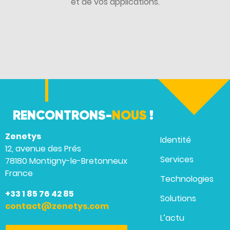
et de vos applications.
RENCONTRONS-
NOUS
!
Zenetys
Identité
12, avenue des Prés
Services
78180 Montigny-le-Bretonneux
France
Technologies
+33 1 85 76 42 85
Solutions
contact@zenetys.com
L’actu