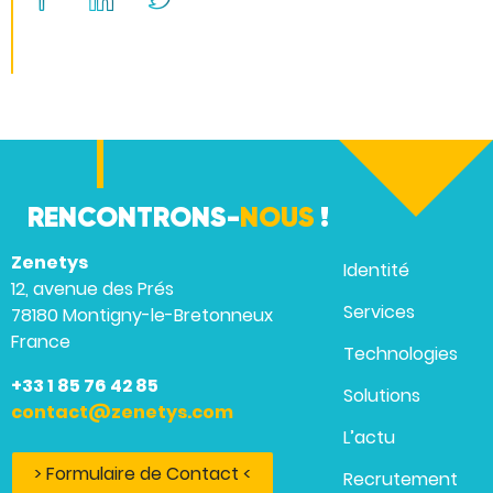
RENCONTRONS-
NOUS
!
Zenetys
Identité
12, avenue des Prés
Services
78180 Montigny-le-Bretonneux
France
Technologies
+33 1 85 76 42 85
Solutions
contact@zenetys.com
L’actu
> Formulaire de Contact <
Recrutement