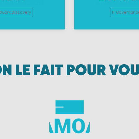
twork Discovery
IT Governanc
N LE FAIT POUR VO