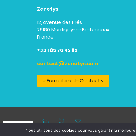
Zenetys
12, avenue des Prés
78180 Montigny-le-Bretonneux
France
+33 1 85 76 42 85
contact@zenetys.com
> Formulaire de Contact <
Nous utilisons des cookies pour vous garantir la meilleure