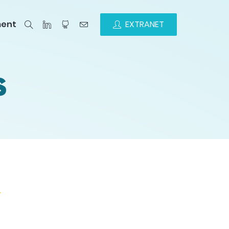
ment
EXTRANET
S
s