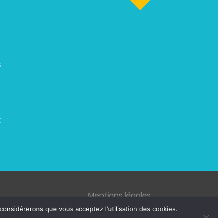
s
t
Mentions légales
 considérerons que vous acceptez l'utilisation des cookies.
© 2026 ZENETYS, tous droits réservés.