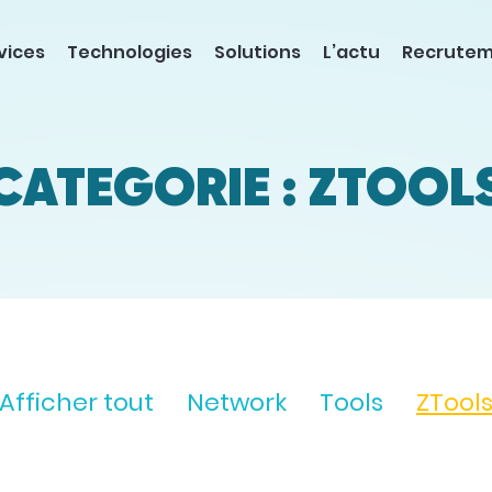
vices
Technologies
Solutions
L’actu
Recrute
CATÉGORIE : ZTOOL
Afficher tout
Network
Tools
ZTool