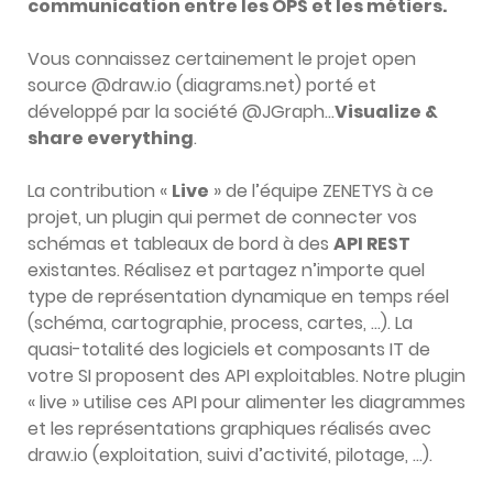
communication entre les OPS et les métiers.
Vous connaissez certainement le projet open
source @draw.io (diagrams.net) porté et
développé par la société @JGraph…
Visualize &
share everything
.
La contribution «
Live
» de l’équipe ZENETYS à ce
projet, un plugin qui permet de connecter vos
schémas et tableaux de bord à des
API REST
existantes. Réalisez et partagez n’importe quel
type de représentation dynamique en temps réel
(schéma, cartographie, process, cartes, …). La
quasi-totalité des logiciels et composants IT de
votre SI proposent des API exploitables. Notre plugin
« live » utilise ces API pour alimenter les diagrammes
et les représentations graphiques réalisés avec
draw.io (exploitation, suivi d’activité, pilotage, …).