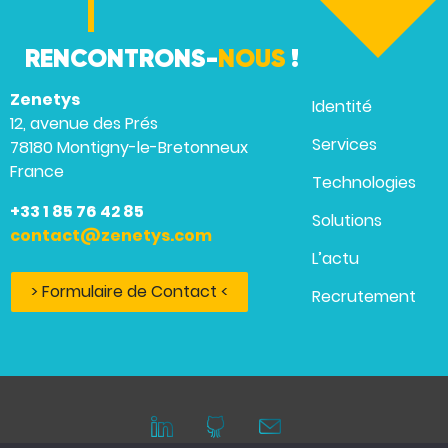
RENCONTRONS-
NOUS
!
Zenetys
Identité
12, avenue des Prés
Services
78180 Montigny-le-Bretonneux
France
Technologies
+33 1 85 76 42 85
Solutions
contact@zenetys.com
L’actu
> Formulaire de Contact <
Recrutement