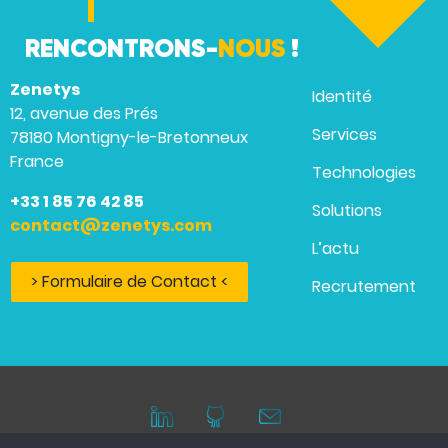
RENCONTRONS-
NOUS
!
Zenetys
Identité
12, avenue des Prés
Services
78180 Montigny-le-Bretonneux
France
Technologies
+33 1 85 76 42 85
Solutions
contact@zenetys.com
L’actu
> Formulaire de Contact <
Recrutement