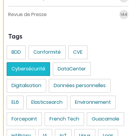
Revue de Presse
144
Tags
BDD
Conformité
CVE
Cybersécurité
DataCenter
Digitalisation
Données personnelles
EL6
Elasticsearch
Environnement
Forcepoint
French Tech
Guacamole
HAProxy
IA
IoT
Linux
Logs