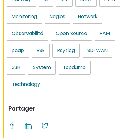
Monitoring
Nagios
Network
Observabilité
Open Source
PAM
pcap
RSE
Rsyslog
SD-WAN
SSH
System
tcpdump
Technology
Partager