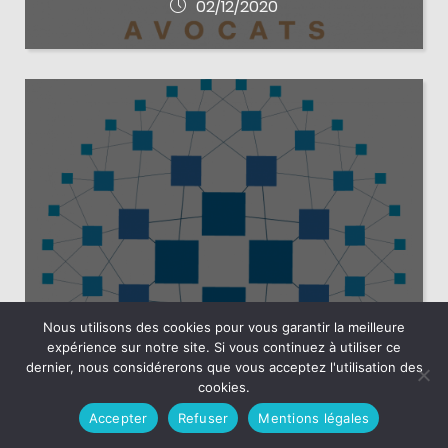
02/12/2020
The History of HAProxy
Nous utilisons des cookies pour vous garantir la meilleure
expérience sur notre site. Si vous continuez à utiliser ce
Aujourd’hui, HAProxy est le load balancer
dernier, nous considérerons que vous acceptez l'utilisation des
logiciel le plus rapide et le plus utilisé au
cookies.
monde. Il est responsable de la haute
disponibilité, de la sécurité et de
Accepter
Refuser
Mentions légales
l’observabilité de certains des sites web les