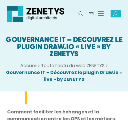
GOUVERNANCE IT – DÉCOUVREZ LE
PLUGIN DRAW.IO « LIVE » BY
ZENETYS
Accueil
>
Toute l’actu du web ZENETYS
>
Gouvernance IT – Découvrez le plugin Draw.io «
live » by ZENETYS
Comment faciliter les échanges et la
communication entre les OPS et les métiers.