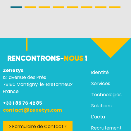
RENCONTRONS-
NOUS
!
Zenetys
Identité
12, avenue des Prés
Services
78180 Montigny-le-Bretonneux
France
Technologies
+33 1 85 76 42 85
Solutions
contact@zenetys.com
L’actu
> Formulaire de Contact <
Recrutement