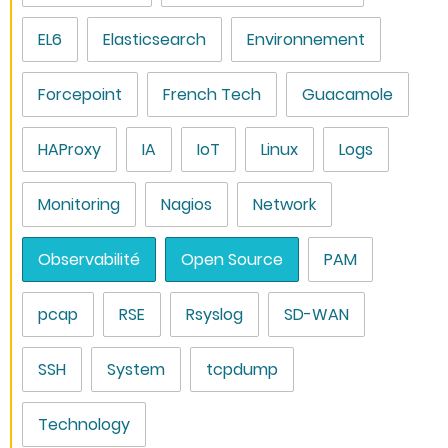
EL6
Elasticsearch
Environnement
Forcepoint
French Tech
Guacamole
HAProxy
IA
IoT
Linux
Logs
Monitoring
Nagios
Network
Observabilité
Open Source
PAM
pcap
RSE
Rsyslog
SD-WAN
SSH
System
tcpdump
Technology