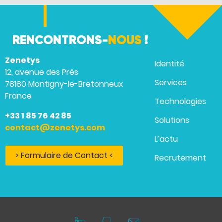
RENCONTRONS-
NOUS
!
Zenetys
Identité
12, avenue des Prés
Services
78180 Montigny-le-Bretonneux
France
Technologies
+33 1 85 76 42 85
Solutions
contact@zenetys.com
L’actu
> Formulaire de Contact <
Recrutement