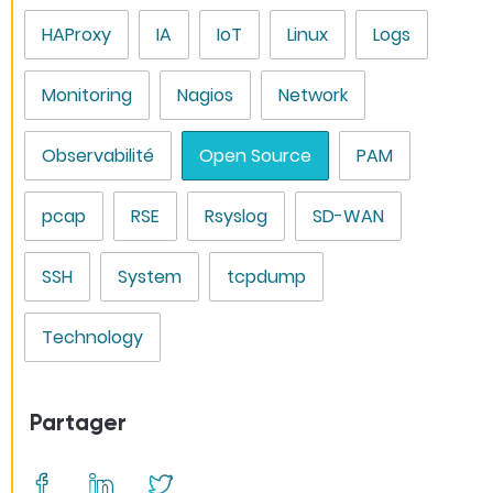
HAProxy
IA
IoT
Linux
Logs
Monitoring
Nagios
Network
Observabilité
Open Source
PAM
pcap
RSE
Rsyslog
SD-WAN
SSH
System
tcpdump
Technology
Partager