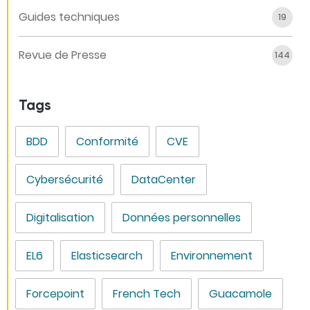
Guides techniques
19
Revue de Presse
144
Tags
BDD
Conformité
CVE
Cybersécurité
DataCenter
Digitalisation
Données personnelles
EL6
Elasticsearch
Environnement
Forcepoint
French Tech
Guacamole