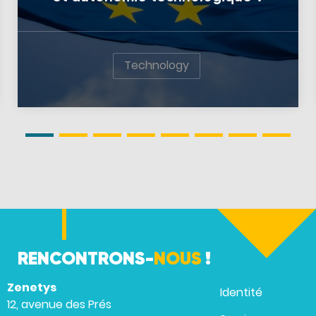
Technology
RENCONTRONS-
NOUS
!
Zenetys
Identité
12, avenue des Prés