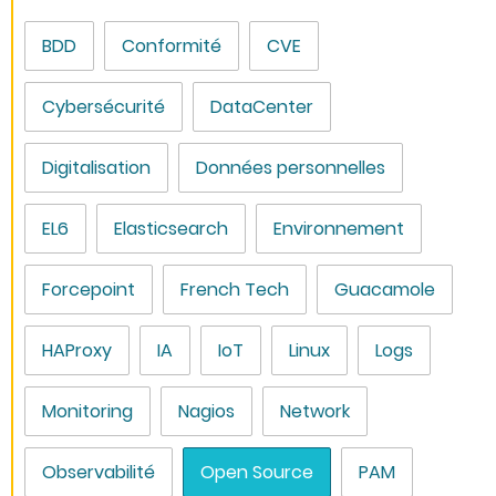
BDD
Conformité
CVE
Cybersécurité
DataCenter
Digitalisation
Données personnelles
EL6
Elasticsearch
Environnement
Forcepoint
French Tech
Guacamole
HAProxy
IA
IoT
Linux
Logs
Monitoring
Nagios
Network
Observabilité
Open Source
PAM