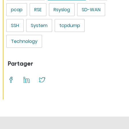
pcap
RSE
Rsyslog
SD-WAN
SSH
System
tcpdump
Technology
Partager