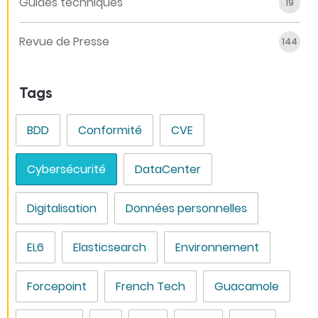
Guides techniques
19
Revue de Presse
144
Tags
BDD
Conformité
CVE
Cybersécurité
DataCenter
Digitalisation
Données personnelles
EL6
Elasticsearch
Environnement
Forcepoint
French Tech
Guacamole