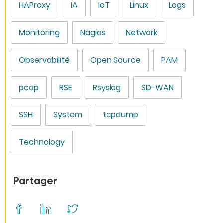
HAProxy
IA
IoT
Linux
Logs
Monitoring
Nagios
Network
Observabilité
Open Source
PAM
pcap
RSE
Rsyslog
SD-WAN
SSH
System
tcpdump
Technology
Partager