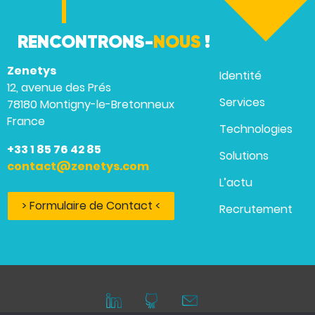
RENCONTRONS-
NOUS
!
Zenetys
Identité
12, avenue des Prés
Services
78180 Montigny-le-Bretonneux
France
Technologies
+33 1 85 76 42 85
Solutions
contact@zenetys.com
L’actu
> Formulaire de Contact <
Recrutement