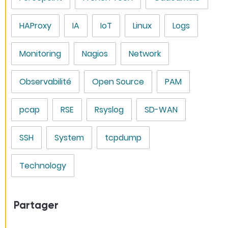
HAProxy
IA
IoT
Linux
Logs
Monitoring
Nagios
Network
Observabilité
Open Source
PAM
pcap
RSE
Rsyslog
SD-WAN
SSH
System
tcpdump
Technology
Partager