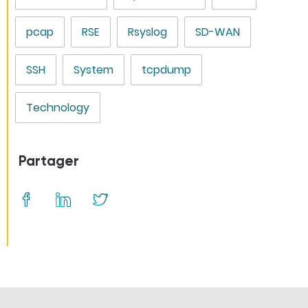
pcap
RSE
Rsyslog
SD-WAN
SSH
System
tcpdump
Technology
Partager