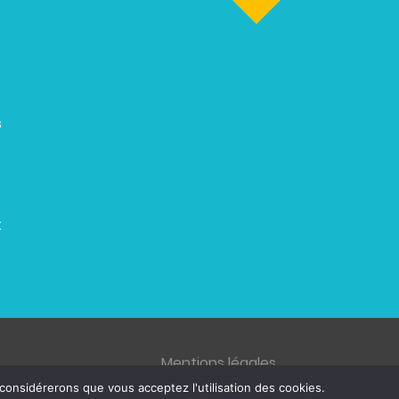
s
t
Mentions légales
 considérerons que vous acceptez l'utilisation des cookies.
© 2026 ZENETYS, tous droits réservés.