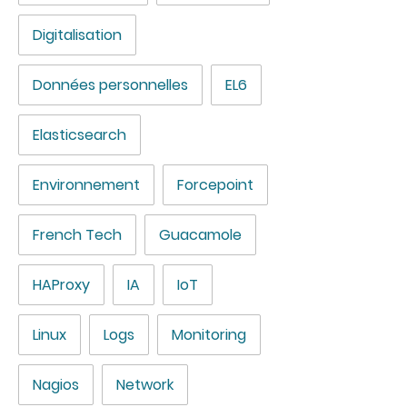
Digitalisation
Données personnelles
EL6
Elasticsearch
Environnement
Forcepoint
French Tech
Guacamole
HAProxy
IA
IoT
Linux
Logs
Monitoring
Nagios
Network