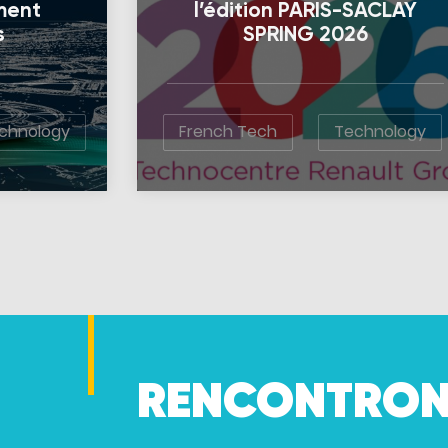
ement
l’édition PARIS-SACLAY
s
SPRING 2026
chnology
French Tech
Technology
RENCONTRON