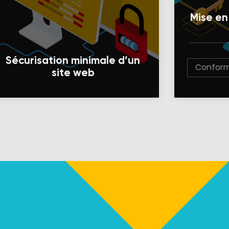
Mise en
Sécurisation minimale d’un
Conform
site web