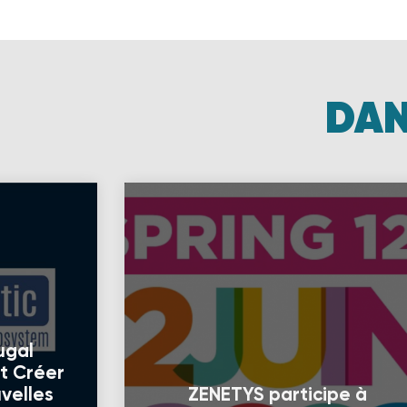
DAN
ugal
nt Créer
velles
ZENETYS participe à