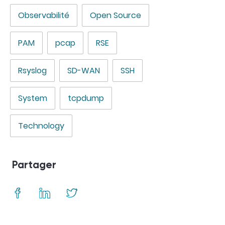
Observabilité
Open Source
PAM
pcap
RSE
Rsyslog
SD-WAN
SSH
System
tcpdump
Technology
Partager