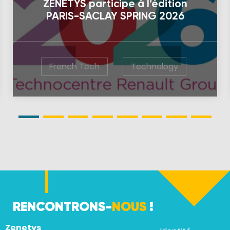
ZENETYS participe à l’édition
PARIS-SACLAY SPRING 2026
French Tech
Technology
RENCONTRONS-
NOUS
!
Zenetys