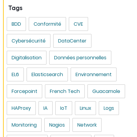
Tags
BDD
Conformité
CVE
Cybersécurité
DataCenter
Digitalisation
Données personnelles
EL6
Elasticsearch
Environnement
Forcepoint
French Tech
Guacamole
HAProxy
IA
IoT
Linux
Logs
Monitoring
Nagios
Network