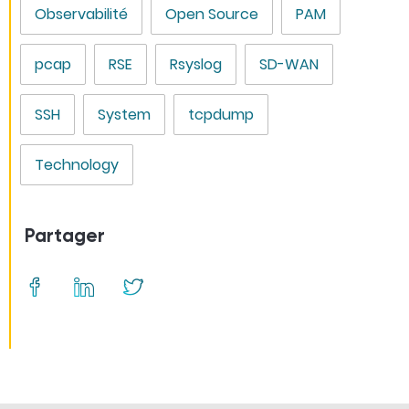
Observabilité
Open Source
PAM
pcap
RSE
Rsyslog
SD-WAN
SSH
System
tcpdump
Technology
Partager