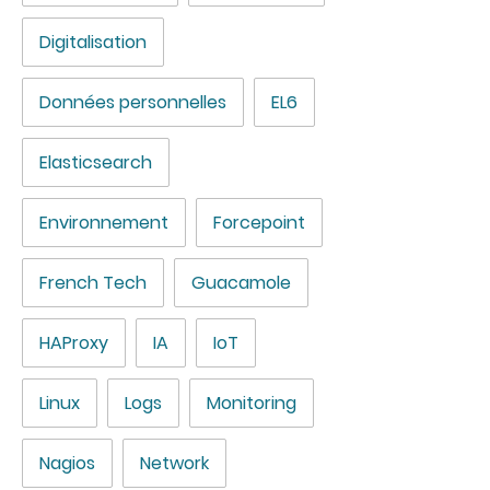
Digitalisation
Données personnelles
EL6
Elasticsearch
Environnement
Forcepoint
French Tech
Guacamole
HAProxy
IA
IoT
Linux
Logs
Monitoring
Nagios
Network