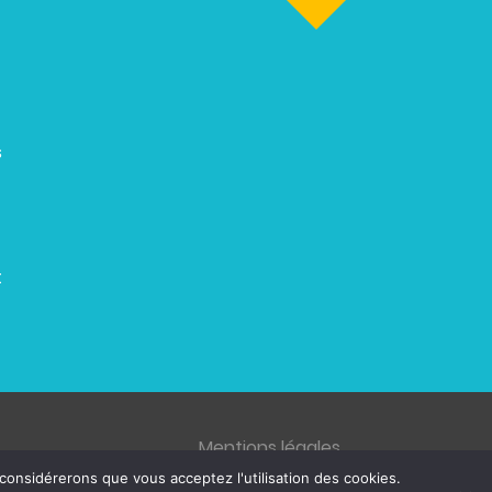
s
t
Mentions légales
 considérerons que vous acceptez l'utilisation des cookies.
© 2026 ZENETYS, tous droits réservés.