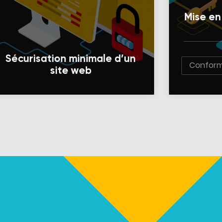
Mise en
Sécurisation minimale d’un
Conform
site web