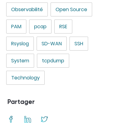
Observabilité
Open Source
PAM
pcap
RSE
Rsyslog
SD-WAN
SSH
System
tcpdump
Technology
Partager