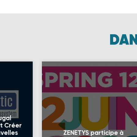
DAN
ugal
nt Créer
velles
ZENETYS participe à