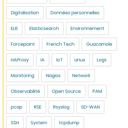
Digitalisation
Données personnelles
EL6
Elasticsearch
Environnement
Forcepoint
French Tech
Guacamole
HAProxy
IA
IoT
Linux
Logs
Monitoring
Nagios
Network
Observabilité
Open Source
PAM
pcap
RSE
Rsyslog
SD-WAN
SSH
System
tcpdump