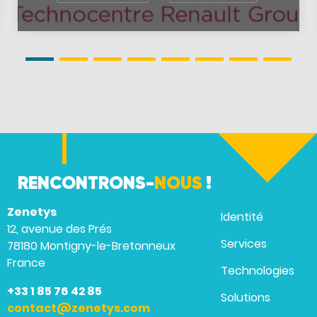
RENCONTRONS-
NOUS
!
Zenetys
Identité
12, avenue des Prés
Services
78180 Montigny-le-Bretonneux
France
Technologies
+33 1 85 76 42 85
Solutions
contact@zenetys.com