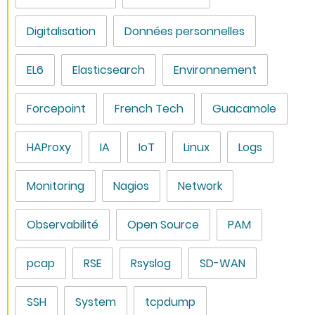
Digitalisation
Données personnelles
EL6
Elasticsearch
Environnement
Forcepoint
French Tech
Guacamole
HAProxy
IA
IoT
Linux
Logs
Monitoring
Nagios
Network
Observabilité
Open Source
PAM
pcap
RSE
Rsyslog
SD-WAN
SSH
System
tcpdump