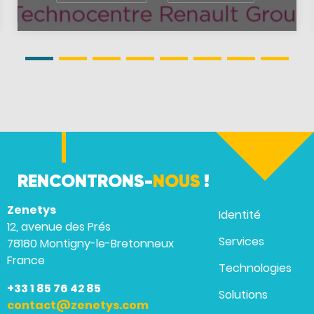
RENCONTRONS-
NOUS
!
Zenetys
Identité
12, avenue des Prés
Services
78180 Montigny-le-Bretonneux
France
Technologies
+33 1 85 76 42 85
Solutions
contact@zenetys.com