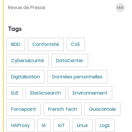
Revue de Presse
144
Tags
BDD
Conformité
CVE
Cybersécurité
DataCenter
Digitalisation
Données personnelles
EL6
Elasticsearch
Environnement
Forcepoint
French Tech
Guacamole
HAProxy
IA
IoT
Linux
Logs