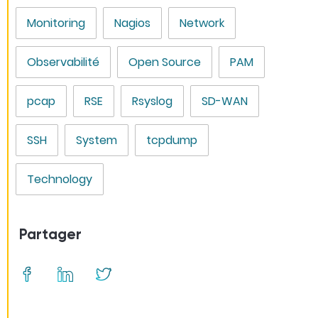
Monitoring
Nagios
Network
Observabilité
Open Source
PAM
pcap
RSE
Rsyslog
SD-WAN
SSH
System
tcpdump
Technology
Partager