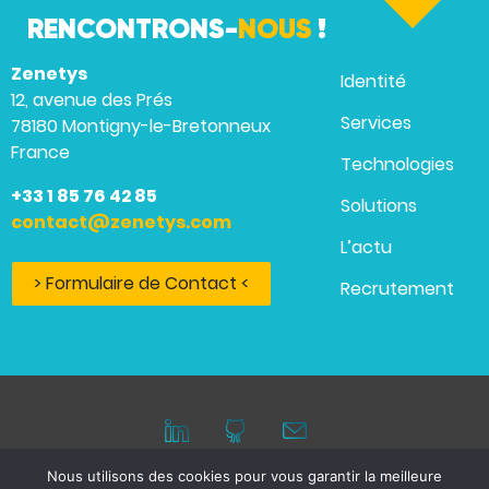
RENCONTRONS-
NOUS
!
Zenetys
Identité
12, avenue des Prés
Services
78180 Montigny-le-Bretonneux
France
Technologies
+33 1 85 76 42 85
Solutions
contact@zenetys.com
L’actu
> Formulaire de Contact <
Recrutement
Nous utilisons des cookies pour vous garantir la meilleure