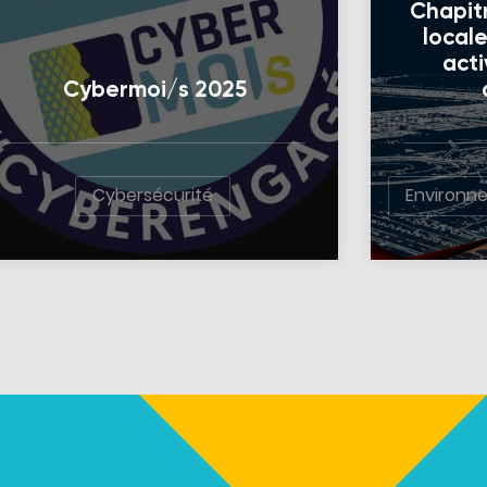
Chapitr
local
acti
Cybermoi/s 2025
Cybersécurité
Environn