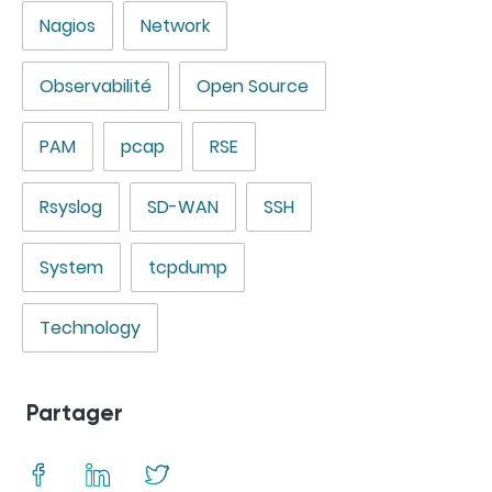
Nagios
Network
Observabilité
Open Source
PAM
pcap
RSE
Rsyslog
SD-WAN
SSH
System
tcpdump
Technology
Partager