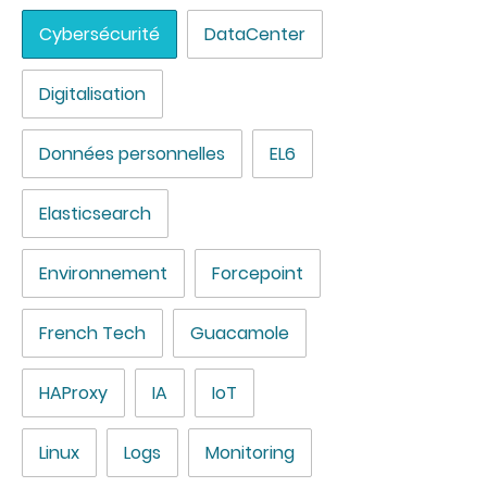
Cybersécurité
DataCenter
Digitalisation
Données personnelles
EL6
Elasticsearch
Environnement
Forcepoint
French Tech
Guacamole
HAProxy
IA
IoT
Linux
Logs
Monitoring