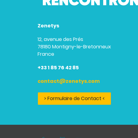
RENCONTRON
Zenetys
12, avenue des Prés
78180 Montigny-le-Bretonneux
France
+33 1 85 76 42 85
contact@zenetys.com
> Formulaire de Contact <