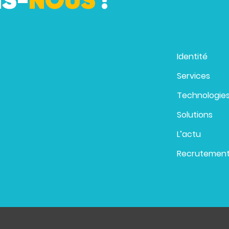
S-
NOUS
!
Identité
Services
Technologie
Solutions
L’actu
Recrutemen