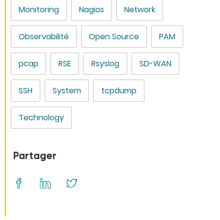
Monitoring
Nagios
Network
Observabilité
Open Source
PAM
pcap
RSE
Rsyslog
SD-WAN
SSH
System
tcpdump
Technology
Partager