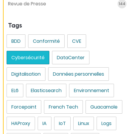
Revue de Presse
144
Tags
BDD
Conformité
CVE
Cybersécurité
DataCenter
Digitalisation
Données personnelles
EL6
Elasticsearch
Environnement
Forcepoint
French Tech
Guacamole
HAProxy
IA
IoT
Linux
Logs