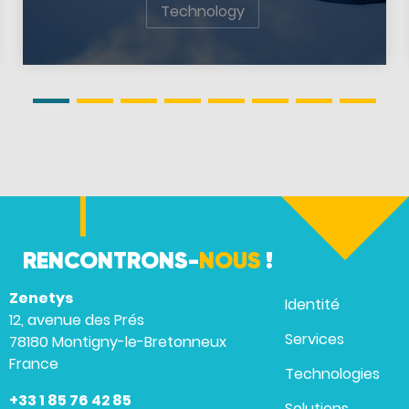
Technology
RENCONTRONS-
NOUS
!
Zenetys
Identité
12, avenue des Prés
Services
78180 Montigny-le-Bretonneux
France
Technologies
+33 1 85 76 42 85
Solutions