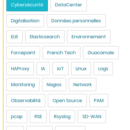
Cybersécurité
DataCenter
Digitalisation
Données personnelles
EL6
Elasticsearch
Environnement
Forcepoint
French Tech
Guacamole
HAProxy
IA
IoT
Linux
Logs
Monitoring
Nagios
Network
Observabilité
Open Source
PAM
pcap
RSE
Rsyslog
SD-WAN