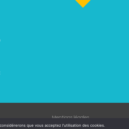
s
t
Mentions légales
 considérerons que vous acceptez l'utilisation des cookies.
© 2026 ZENETYS, tous droits réservés.