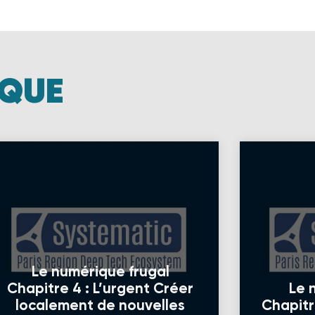
IQUE
Le numérique frugal
Chapitre 4 : L’urgent Créer
Le 
localement de nouvelles
Chapitre