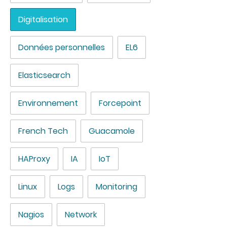
Digitalisation
Données personnelles
EL6
Elasticsearch
Environnement
Forcepoint
French Tech
Guacamole
HAProxy
IA
IoT
Linux
Logs
Monitoring
Nagios
Network