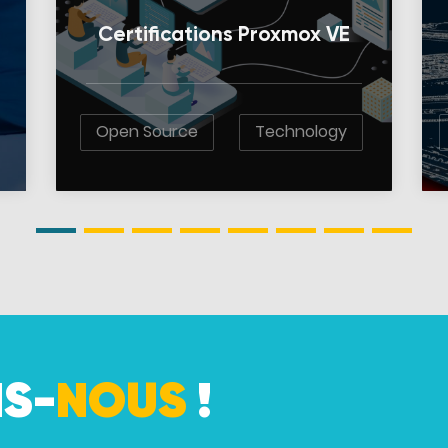
Certifications Proxmox VE
Open Source
Technology
S-
NOUS
!