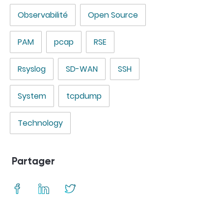
Observabilité
Open Source
PAM
pcap
RSE
Rsyslog
SD-WAN
SSH
System
tcpdump
Technology
Partager