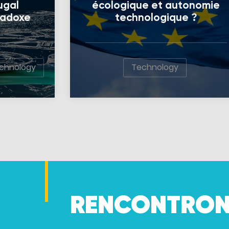
ugal
écologique et autonomie
radoxe
technologique ?
chnology
Technology
RENCONTRON