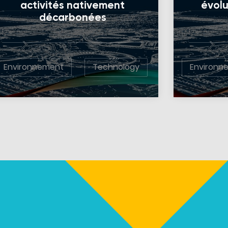
activités nativement
évolu
décarbonées
Environnement
Technology
Environn