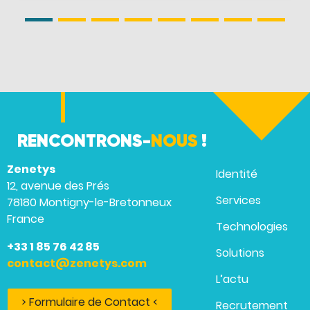
RENCONTRONS-
NOUS
!
Zenetys
Identité
12, avenue des Prés
Services
78180 Montigny-le-Bretonneux
France
Technologies
+33 1 85 76 42 85
Solutions
contact@zenetys.com
L’actu
> Formulaire de Contact <
Recrutement