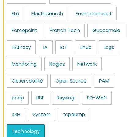
EL6
Elasticsearch
Environnement
Forcepoint
French Tech
Guacamole
HAProxy
IA
IoT
Linux
Logs
Monitoring
Nagios
Network
Observabilité
Open Source
PAM
pcap
RSE
Rsyslog
SD-WAN
SSH
System
tcpdump
Technology