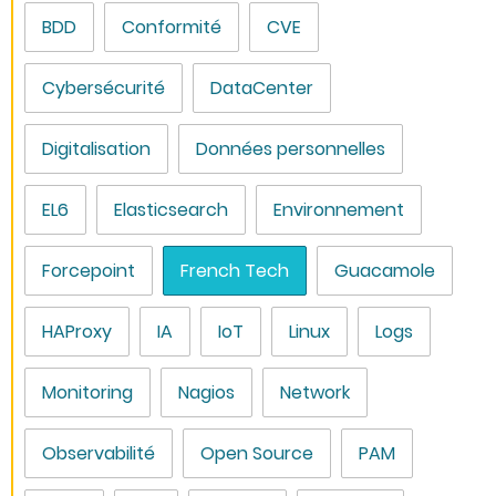
BDD
Conformité
CVE
Cybersécurité
DataCenter
Digitalisation
Données personnelles
EL6
Elasticsearch
Environnement
Forcepoint
French Tech
Guacamole
HAProxy
IA
IoT
Linux
Logs
Monitoring
Nagios
Network
Observabilité
Open Source
PAM