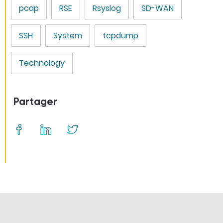
pcap
RSE
Rsyslog
SD-WAN
SSH
System
tcpdump
Technology
Partager