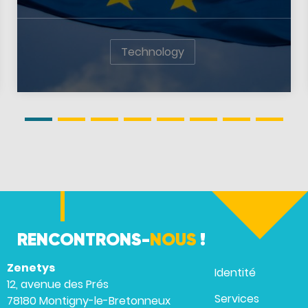
Technology
RENCONTRONS-
NOUS
!
Zenetys
Identité
12, avenue des Prés
Services
78180 Montigny-le-Bretonneux