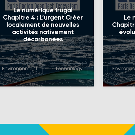
Le numérique frugal
Chapitre 4 : L’urgent Créer
Le 
localement de nouvelles
Chapitre
activités nativement
évolu
décarbonées
Environnement
Technology
Environn