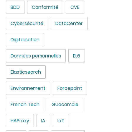
BDD
Conformité
CVE
Cybersécurité
DataCenter
Digitalisation
Données personnelles
EL6
Elasticsearch
Environnement
Forcepoint
French Tech
Guacamole
HAProxy
IA
IoT