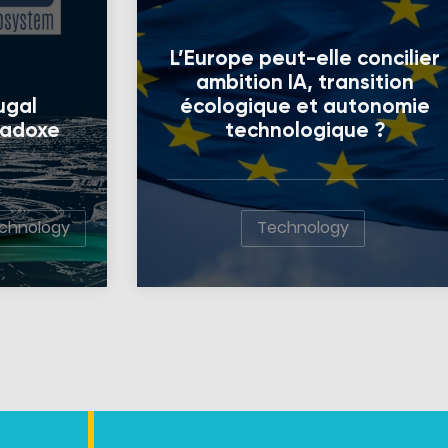
L’Europe peut-elle concilier
ambition IA, transition
ugal
écologique et autonomie
radoxe
technologique ?
chnology
Technology