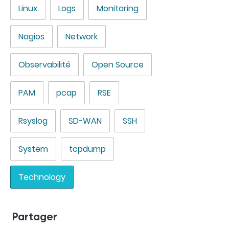
Linux
Logs
Monitoring
Nagios
Network
Observabilité
Open Source
PAM
pcap
RSE
Rsyslog
SD-WAN
SSH
System
tcpdump
Technology
Partager