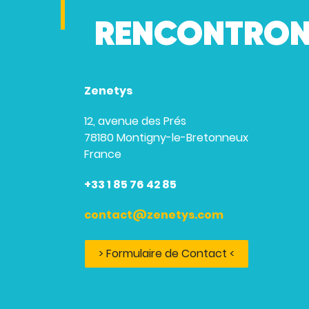
RENCONTRON
Zenetys
12, avenue des Prés
78180 Montigny-le-Bretonneux
France
+33 1 85 76 42 85
contact@zenetys.com
> Formulaire de Contact <