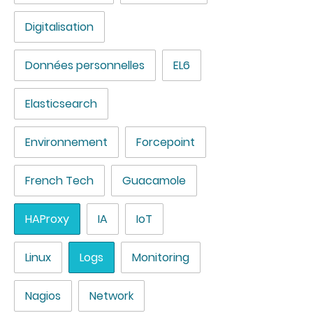
Digitalisation
Données personnelles
EL6
Elasticsearch
Environnement
Forcepoint
French Tech
Guacamole
HAProxy
IA
IoT
Linux
Logs
Monitoring
Nagios
Network