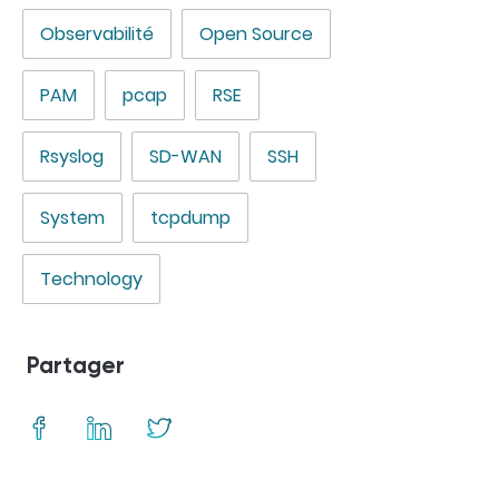
Observabilité
Open Source
PAM
pcap
RSE
Rsyslog
SD-WAN
SSH
System
tcpdump
Technology
Partager