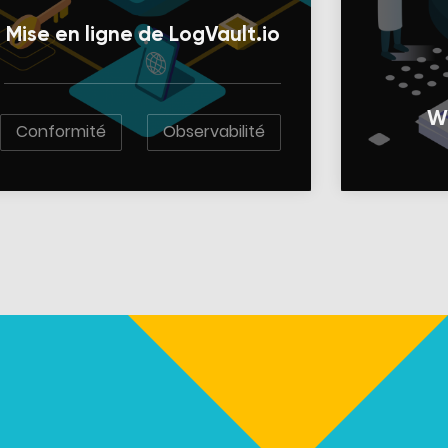
Mise en ligne de LogVault.io
We
Conformité
Observabilité