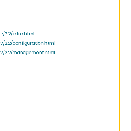
/2.2/intro.html
v/2.2/configuration.html
onv/2.2/management.html