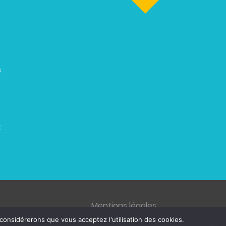
s
t
Mentions légales
 considérerons que vous acceptez l'utilisation des cookies.
© 2026 ZENETYS, tous droits réservés.