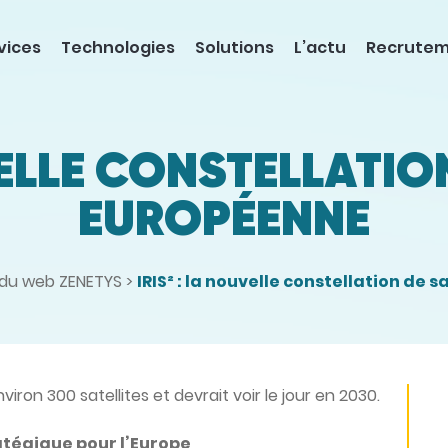
vices
Technologies
Solutions
L’actu
Recrute
VELLE CONSTELLATIO
EUROPÉENNE
 du web ZENETYS
>
IRIS² : la nouvelle constellation de 
iron 300 satellites et devrait voir le jour en 2030.
atégique pour l’Europe