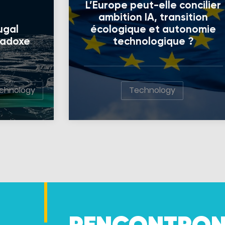
L’Europe peut-elle concilier
ambition IA, transition
ugal
écologique et autonomie
radoxe
technologique ?
chnology
Technology