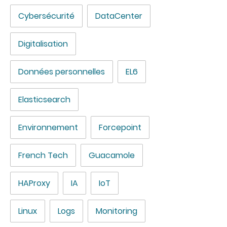
Cybersécurité
DataCenter
Digitalisation
Données personnelles
EL6
Elasticsearch
Environnement
Forcepoint
French Tech
Guacamole
HAProxy
IA
IoT
Linux
Logs
Monitoring