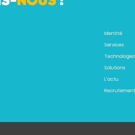
S-
NOUS
!
Identité
Services
Technologie
Solutions
L’actu
Recrutemen