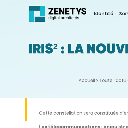
Identité
Ser
IRIS² : LA NOU
Accueil
>
Toute l’actu
Cette constellation sera constituée d’env
Les télécommunications : enjeu str