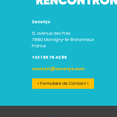
RENCONTRON
Zenetys
12, avenue des Prés
78180 Montigny-le-Bretonneux
France
+33 1 85 76 42 85
contact@zenetys.com
> Formulaire de Contact <