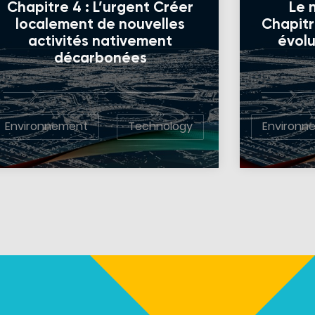
Chapitre 4 : L’urgent Créer
Le 
localement de nouvelles
Chapitre
activités nativement
évolu
décarbonées
Environnement
Technology
Environn