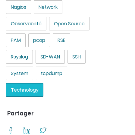
Nagios
Network
Observabilité
Open Source
PAM
pcap
RSE
Rsyslog
SD-WAN
SSH
System
tcpdump
Technology
Partager