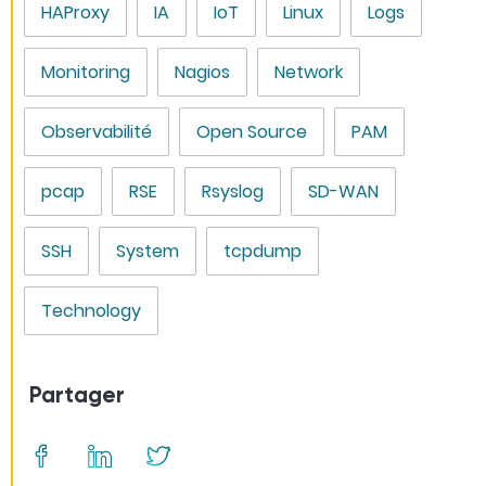
HAProxy
IA
IoT
Linux
Logs
Monitoring
Nagios
Network
Observabilité
Open Source
PAM
pcap
RSE
Rsyslog
SD-WAN
SSH
System
tcpdump
Technology
Partager