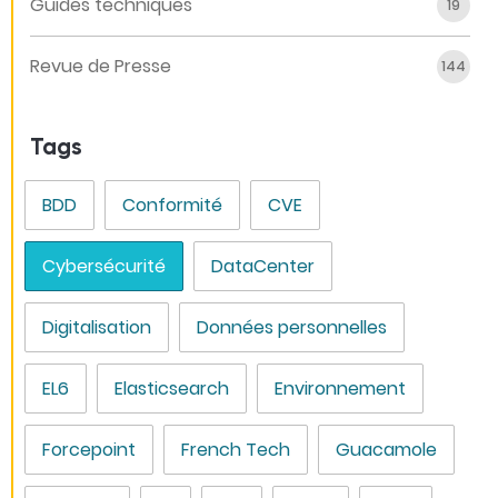
Guides techniques
19
Revue de Presse
144
Tags
BDD
Conformité
CVE
Cybersécurité
DataCenter
Digitalisation
Données personnelles
EL6
Elasticsearch
Environnement
Forcepoint
French Tech
Guacamole