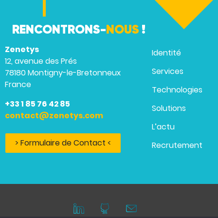
RENCONTRONS-
NOUS
!
Zenetys
Identité
12, avenue des Prés
Services
78180 Montigny-le-Bretonneux
France
Technologies
+33 1 85 76 42 85
Solutions
contact@zenetys.com
L’actu
> Formulaire de Contact <
Recrutement