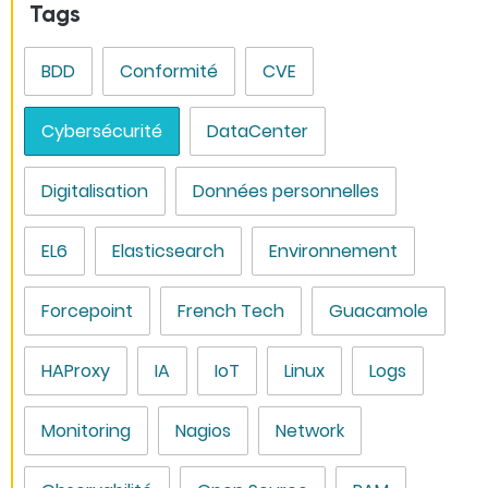
Tags
BDD
Conformité
CVE
Cybersécurité
DataCenter
Digitalisation
Données personnelles
EL6
Elasticsearch
Environnement
Forcepoint
French Tech
Guacamole
HAProxy
IA
IoT
Linux
Logs
Monitoring
Nagios
Network