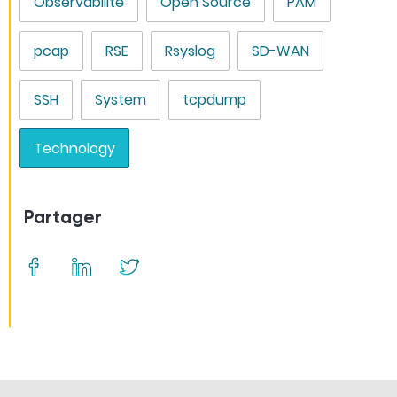
Observabilité
Open Source
PAM
pcap
RSE
Rsyslog
SD-WAN
SSH
System
tcpdump
Technology
Partager