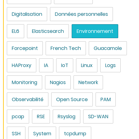
Digitalisation
Données personnelles
EL6
Elasticsearch
Environnement
Forcepoint
French Tech
Guacamole
HAProxy
IA
IoT
Linux
Logs
Monitoring
Nagios
Network
Observabilité
Open Source
PAM
pcap
RSE
Rsyslog
SD-WAN
SSH
System
tcpdump