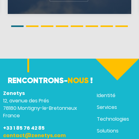
RENCONTRONS-
NOUS
!
Zenetys
Identité
12, avenue des Prés
Services
78180 Montigny-le-Bretonneux
France
Technologies
+33 1 85 76 42 85
Solutions
contact@zenetys.com