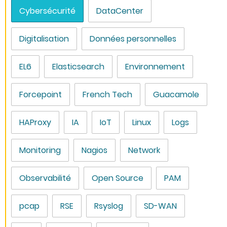
Cybersécurité
DataCenter
Digitalisation
Données personnelles
EL6
Elasticsearch
Environnement
Forcepoint
French Tech
Guacamole
HAProxy
IA
IoT
Linux
Logs
Monitoring
Nagios
Network
Observabilité
Open Source
PAM
pcap
RSE
Rsyslog
SD-WAN