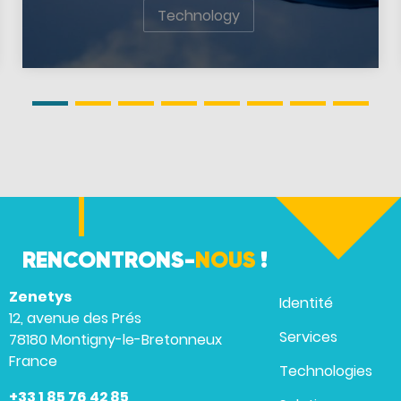
Technology
RENCONTRONS-
NOUS
!
Zenetys
Identité
12, avenue des Prés
Services
78180 Montigny-le-Bretonneux
France
Technologies
+33 1 85 76 42 85