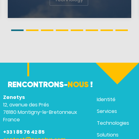
RENCONTRONS-
NOUS
!
Zenetys
Identité
12, avenue des Prés
Services
78180 Montigny-le-Bretonneux
France
Technologies
+33 1 85 76 42 85
Solutions