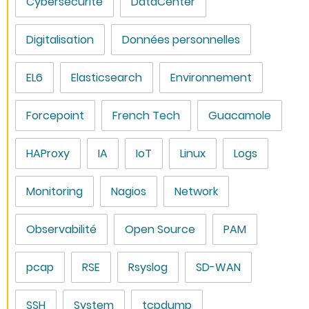
Cybersécurité
DataCenter
Digitalisation
Données personnelles
EL6
Elasticsearch
Environnement
Forcepoint
French Tech
Guacamole
HAProxy
IA
IoT
Linux
Logs
Monitoring
Nagios
Network
Observabilité
Open Source
PAM
pcap
RSE
Rsyslog
SD-WAN
SSH
System
tcpdump