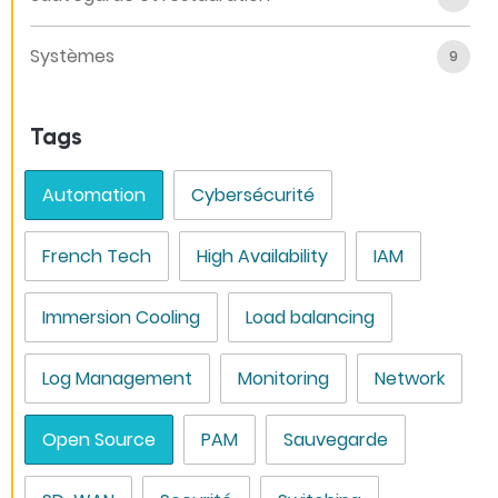
Systèmes
9
Tags
Automation
Cybersécurité
French Tech
High Availability
IAM
Immersion Cooling
Load balancing
Log Management
Monitoring
Network
Open Source
PAM
Sauvegarde