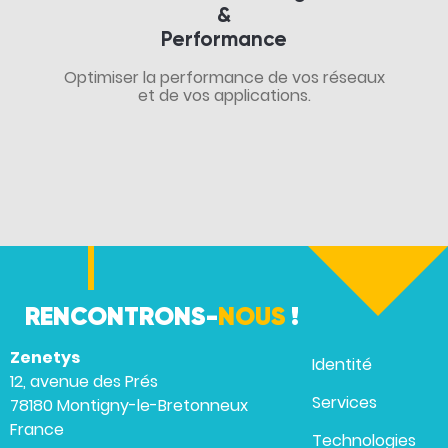
&
Performance
Optimiser la performance de vos réseaux
et de vos applications.
RENCONTRONS-
NOUS
!
Zenetys
Identité
12, avenue des Prés
Services
78180 Montigny-le-Bretonneux
France
Technologies