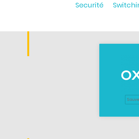
Securité
Switchi
Sauv