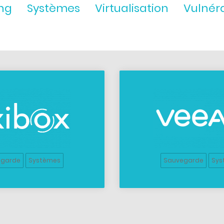
ng
Systèmes
Virtualisation
Vulnéra
egarde
Systèmes
Sauvegarde
Sys