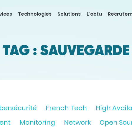
vices
Technologies
Solutions
L’actu
Recrute
TAG : SAUVEGARDE
bersécurité
French Tech
High Availa
ent
Monitoring
Network
Open Sou