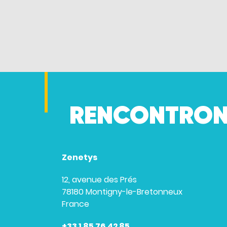
RENCONTRON
Zenetys
12, avenue des Prés
78180 Montigny-le-Bretonneux
France
+33 1 85 76 42 85