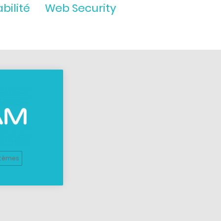
bilité
Web Security
tèmes