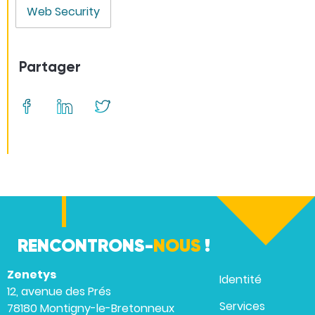
Web Security
Partager
RENCONTRONS-
NOUS
!
Zenetys
Identité
12, avenue des Prés
Services
78180 Montigny-le-Bretonneux