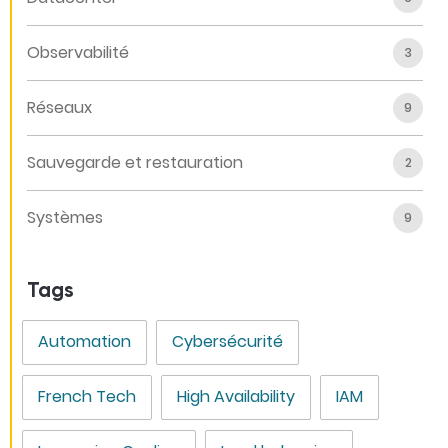
Observabilité
3
Réseaux
9
Sauvegarde et restauration
2
Systèmes
9
Tags
Automation
Cybersécurité
French Tech
High Availability
IAM