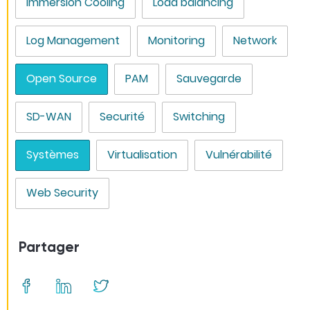
Immersion Cooling
Load balancing
Log Management
Monitoring
Network
Open Source
PAM
Sauvegarde
SD-WAN
Securité
Switching
Systèmes
Virtualisation
Vulnérabilité
Web Security
Partager