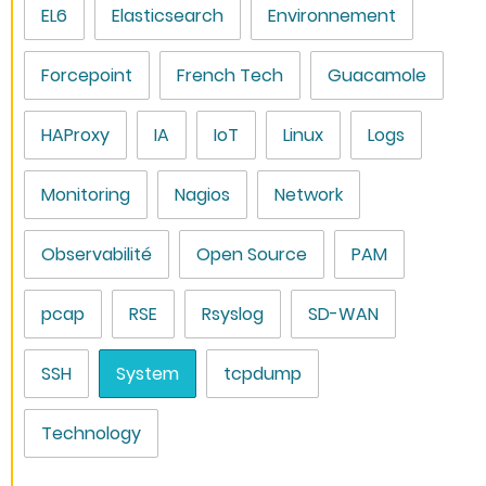
EL6
Elasticsearch
Environnement
Forcepoint
French Tech
Guacamole
HAProxy
IA
IoT
Linux
Logs
Monitoring
Nagios
Network
Observabilité
Open Source
PAM
pcap
RSE
Rsyslog
SD-WAN
SSH
System
tcpdump
Technology