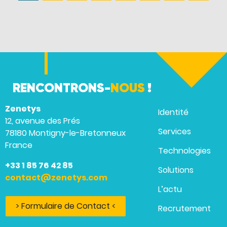
RENCONTRONS-
NOUS
!
Zenetys
Identité
12, avenue des Prés
Services
78180 Montigny-le-Bretonneux
France
Technologies
+33 1 85 76 42 85
Solutions
contact@zenetys.com
L’actu
> Formulaire de Contact <
Recrutement