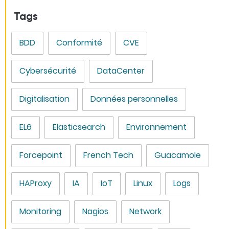
Tags
BDD
Conformité
CVE
Cybersécurité
DataCenter
Digitalisation
Données personnelles
EL6
Elasticsearch
Environnement
Forcepoint
French Tech
Guacamole
HAProxy
IA
IoT
Linux
Logs
Monitoring
Nagios
Network