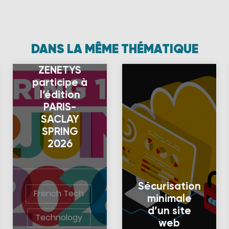
DANS LA MÊME THÉMATIQUE
ZENETYS
participe à
l’édition
PARIS-
SACLAY
SPRING
2026
Sécurisation
French Tech
minimale
d’un site
Technology
web