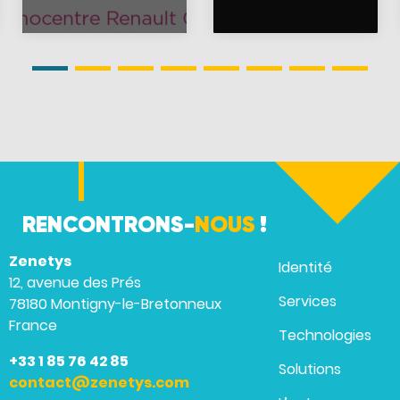
RENCONTRONS-
NOUS
!
Zenetys
Identité
12, avenue des Prés
Services
78180 Montigny-le-Bretonneux
France
Technologies
+33 1 85 76 42 85
Solutions
contact@zenetys.com