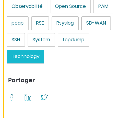
Observabilité
Open Source
PAM
pcap
RSE
Rsyslog
SD-WAN
SSH
System
tcpdump
Technology
Partager