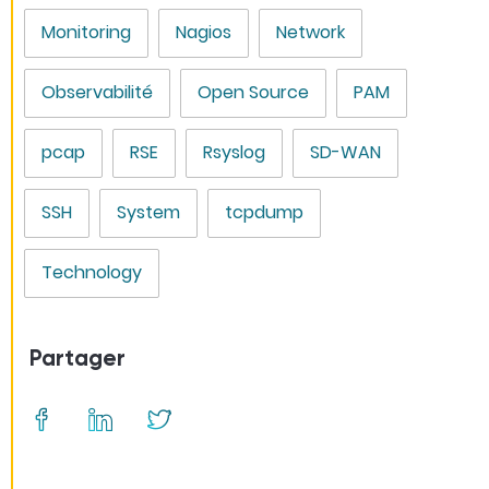
Monitoring
Nagios
Network
Observabilité
Open Source
PAM
pcap
RSE
Rsyslog
SD-WAN
SSH
System
tcpdump
Technology
Partager