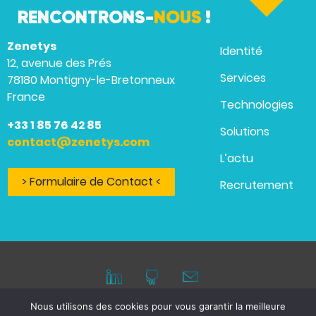
RENCONTRONS-
NOUS
!
Zenetys
Identité
12, avenue des Prés
Services
78180 Montigny-le-Bretonneux
France
Technologies
+33 1 85 76 42 85
Solutions
contact@zenetys.com
L’actu
> Formulaire de Contact <
Recrutement
Nous utilisons des cookies pour vous garantir la meilleure