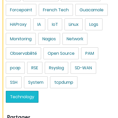
Forcepoint
French Tech
Guacamole
HAProxy
IA
IoT
Linux
Logs
Monitoring
Nagios
Network
Observabilité
Open Source
PAM
pcap
RSE
Rsyslog
SD-WAN
SSH
System
tcpdump
Technology
Partager