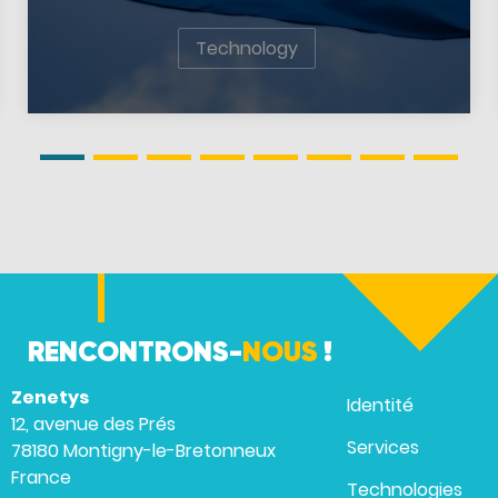
Technology
RENCONTRONS-
NOUS
!
Zenetys
Identité
12, avenue des Prés
Services
78180 Montigny-le-Bretonneux
France
Technologies