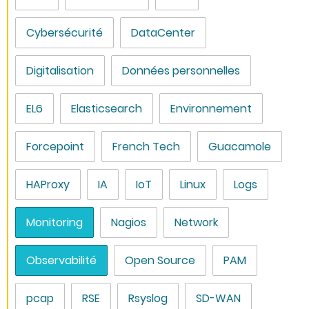
Cybersécurité
DataCenter
Digitalisation
Données personnelles
EL6
Elasticsearch
Environnement
Forcepoint
French Tech
Guacamole
HAProxy
IA
IoT
Linux
Logs
Monitoring
Nagios
Network
Observabilité
Open Source
PAM
pcap
RSE
Rsyslog
SD-WAN