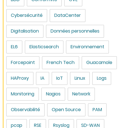
Cybersécurité
DataCenter
Digitalisation
Données personnelles
EL6
Elasticsearch
Environnement
Forcepoint
French Tech
Guacamole
HAProxy
IA
IoT
Linux
Logs
Monitoring
Nagios
Network
Observabilité
Open Source
PAM
pcap
RSE
Rsyslog
SD-WAN