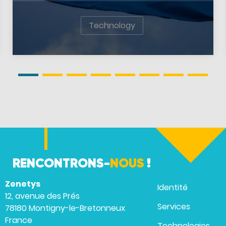
Technology
RENCONTRONS-
NOUS
!
Zenetys
Identité
12, avenue des Prés
Services
78180 Montigny-le-Bretonneux
France
Technologies