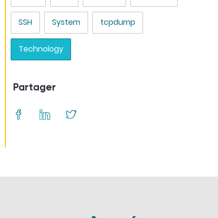
SSH
System
tcpdump
Technology
Partager