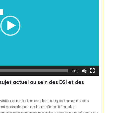
03:31
sujet actuel au sein des DSI et des
e vision dans le temps des comportements dits
si possible par ce biais d’identifier plus
ents dits anormaux – intrusions sur un réseau ou