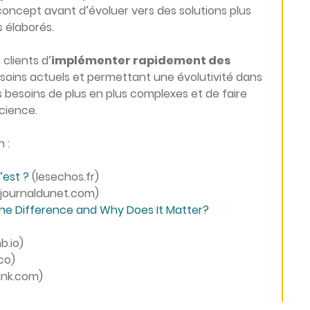
concept avant d’évoluer vers des solutions plus
 élaborés.
clients d’
implémenter rapidement des
esoins actuels et permettant une évolutivité dans
 besoins de plus en plus complexes et de faire
icience.
 :
’est ?
(lesechos.fr)
journaldunet.com)
the Difference and Why Does It Matter?
.io)
co)
unk.com)