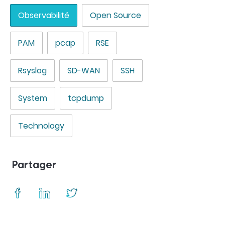
Observabilité
Open Source
PAM
pcap
RSE
Rsyslog
SD-WAN
SSH
System
tcpdump
Technology
Partager