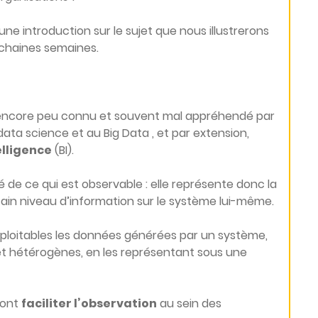
ne introduction sur le sujet que nous illustrerons
chaines semaines.
is, encore peu connu et souvent mal appréhendé par
a data science et au Big Data , et par extension,
elligence
(BI).
ité de ce qui est observable : elle représente donc la
tain niveau d’information sur le système lui-même.
exploitables les données générées par un système,
t hétérogènes, en les représentant sous une
vont
faciliter l’observation
au sein des