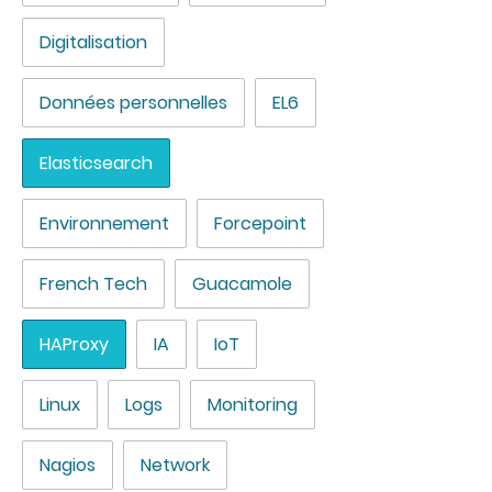
Digitalisation
Données personnelles
EL6
Elasticsearch
Environnement
Forcepoint
French Tech
Guacamole
HAProxy
IA
IoT
Linux
Logs
Monitoring
Nagios
Network