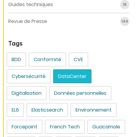
Guides techniques
19
Revue de Presse
144
Tags
BDD
Conformité
CVE
Cybersécurité
DataCenter
Digitalisation
Données personnelles
EL6
Elasticsearch
Environnement
Forcepoint
French Tech
Guacamole