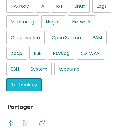
HAProxy
IA
IoT
Linux
Logs
Monitoring
Nagios
Network
Observabilité
Open Source
PAM
pcap
RSE
Rsyslog
SD-WAN
SSH
System
tcpdump
Technology
Partager