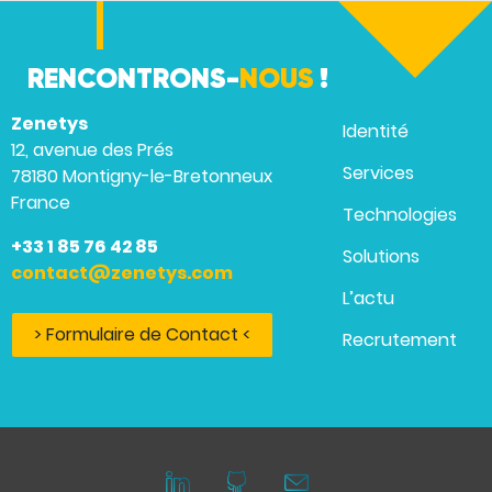
RENCONTRONS-
NOUS
!
Zenetys
Identité
12, avenue des Prés
Services
78180 Montigny-le-Bretonneux
France
Technologies
+33 1 85 76 42 85
Solutions
contact@zenetys.com
L’actu
> Formulaire de Contact <
Recrutement