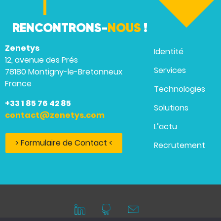
RENCONTRONS-
NOUS
!
Zenetys
Identité
12, avenue des Prés
Services
78180 Montigny-le-Bretonneux
France
Technologies
+33 1 85 76 42 85
Solutions
contact@zenetys.com
L’actu
> Formulaire de Contact <
Recrutement