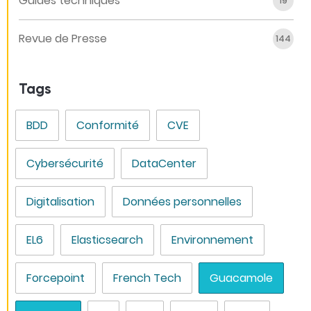
Guides techniques
19
Revue de Presse
144
Tags
BDD
Conformité
CVE
Cybersécurité
DataCenter
Digitalisation
Données personnelles
EL6
Elasticsearch
Environnement
Forcepoint
French Tech
Guacamole