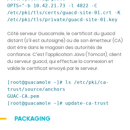
OPTS="-b 10.42.21.73 -l 4822 -C 
/etc/pki/tls/certs/guacd-site-01.crt -K 
/etc/pki/tls/private/guacd-site-01.key
Côté serveur Guacamole, le certificat du guacd
distant (s’il est autosigné) ou de son émetteur (CA)
doit être dans le magasin des autorités de
confiance. C’est l’application Java (Tomcat), client
du serveur guacd, qui effectue la connexion et
valide le certificat envoyé par le serveur.
[root@guacamole ~]# ls /etc/pki/ca-
trust/source/anchors

GUAC-CA.pem

[root@guacamole ~]# update-ca-trust
PACKAGING