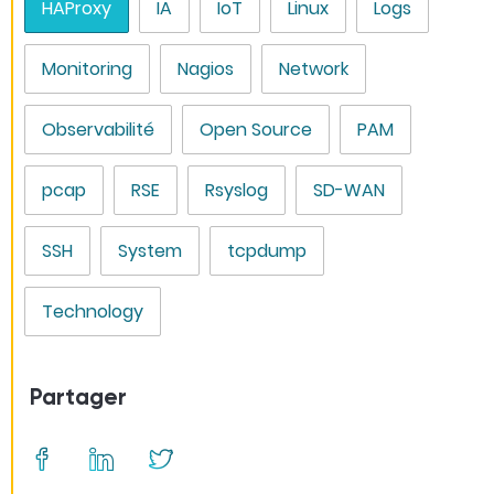
HAProxy
IA
IoT
Linux
Logs
Monitoring
Nagios
Network
Observabilité
Open Source
PAM
pcap
RSE
Rsyslog
SD-WAN
SSH
System
tcpdump
Technology
Partager