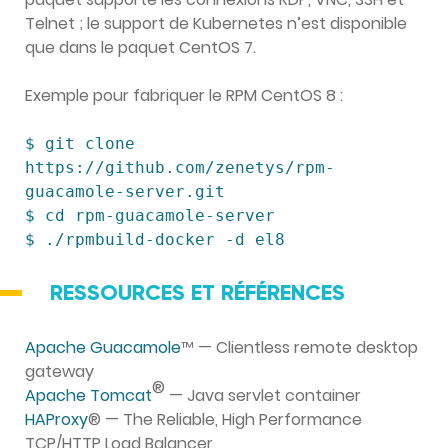
Telnet ; le support de Kubernetes n’est disponible
que dans le paquet CentOS 7.
Exemple pour fabriquer le RPM CentOS 8 :
$ git clone 
https://github.com/zenetys/rpm-
guacamole-server.git

$ cd rpm-guacamole-server

$ ./rpmbuild-docker -d el8
RESSOURCES ET RÉFÉRENCES
Apache Guacamole
™ — Clientless remote desktop
gateway
®
Apache Tomcat
— Java servlet container
HAProxy
® — The Reliable, High Performance
TCP/HTTP Load Balancer