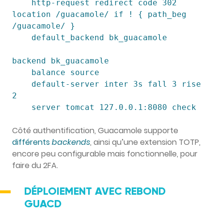
    http-request redirect code 302 
location /guacamole/ if ! { path_beg 
/guacamole/ }

    default_backend bk_guacamole

backend bk_guacamole

    balance source

    default-server inter 3s fall 3 rise 
2

    server tomcat 127.0.0.1:8080 check
Côté authentification, Guacamole supporte
différents
backends
, ainsi qu’une extension TOTP,
encore peu configurable mais fonctionnelle, pour
faire du 2FA.
DÉPLOIEMENT AVEC REBOND
GUACD